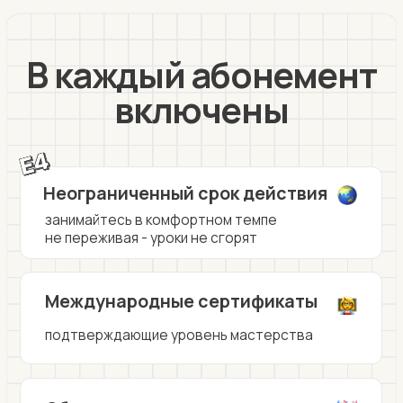
подтверждающие уровень мастерства
Обратная связь
после каждого урока
25 минут
40 минут
60 минут
16+1
8
занятий
занятий
Эффективное обучение - ребенок
Эффективное обуче
занимается с удовольствием, а вы
занимается с удово
видите результат
видите результат
Обратная связь после каждого урока
Обратная связь пос
Поддержка куратором школы
Поддержка куратор
(внесение пожеланий в обучение,
(внесение пожелани
смена преподавателя и расписания)
смена преподавател
Международные сертификаты,
Международные сер