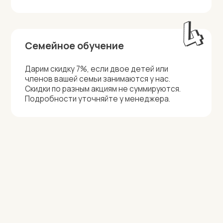
Главная
Оферта
Политика
Кейсы
конфиденциальности
Абонементы и акции
Разработка сайта
Турниры
Приведи друга
Наверх
Курс и тетради
ИП Симонов П.И.
*Instagram, продукт компании
Meta, которая признана
ИНН 772019579685
экстремистской организацией
ОГРНИП
в России
313774602400881