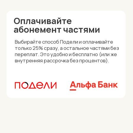
Бонусы за отметку в соцсетях
Отмечайте нас в соцсетях и получайте +1
урок к абонементу (не чаще 1 раза в месяц и
суммарно не более 2-х уроков за все
время).Скидки по акциям не суммируются.
Подробности уточняйте у менеджера.
Оплата по СБП
Выбирайте удобные для вас варианты
оплаты. Самый быстрый и безопасный
способ - оплата по QR кодам СБП.
Семейное обучение
Дарим скидку 7%, если двое детей или
членов вашей семьи занимаются у нас.
Скидки по разным акциям не суммируются.