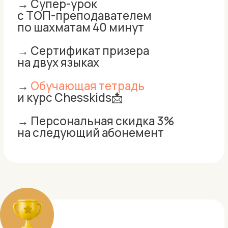
на следующий абонемент
Участвуйте в 3 турнирах и
получите возможность выиграть:
→ 🎁Абонемент 5 занятий 25 минут
→ 2 супер-урока 40 минут
с ТОП-преподавателем
по шахматам
→ Сертификат победителя
Гран-при на двух языках