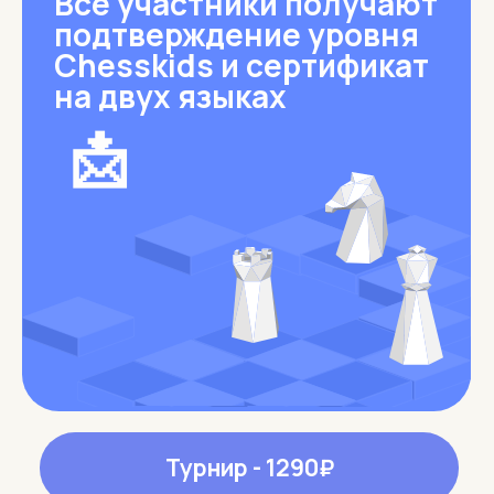
Главная
Оферта
Политика
Кейсы
конфиденциальности
Абонементы и акции
Разработка сайта
Турниры
Приведи друга
Наверх
Курс и тетради
ИП Симонов П.И.
*Instagram, продукт компании
Meta, которая признана
ИНН 772019579685
экстремистской организацией
ОГРНИП
в России
313774602400881