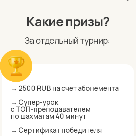
с ТОП-преподавателем
по шахматам 40 минут
→ Сертификат победителя
на двух языках
→ 2
Обучающие тетради
и курса Chesskids📩
→ Персональная скидка 5%
на следующий абонемент
→ 1500 RUB на счет абонемента
→ Супер-урок
с ТОП-преподавателем
по шахматам 40 минут