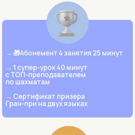
Турнир - 1290₽
Ответы на частые
вопросы
Когда планируются турниры
1
в 2026?
Следующий Турнир в этом сезоне пройдет в