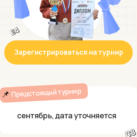
Предстоящий турнир
📌
сентябрь, дата уточняется
Какие
призы?
За отдельный турнир:
→ 2500 RUB на счет абонемента
→ Супер-урок