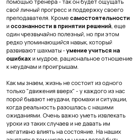
помощью тренера - так он будет ощущать
свой личный прогресс и поддержку своего
преподавателя. Кроме
самостоятельности
и
осознанности в принятии решений
, еще
один чрезвычайно полезный, но при этом
редко упоминающийся навык, который
развивают шахматы -
умение учиться на
ошибках
и мудрое, рациональное отношение
к неудачам и проигрышам.
Как мы знаем, жизнь не состоит из одного
только "движения вверх" - у каждого из нас
порой бывают неудачи, промахи и ситуации,
когда реальность разошлась с нашими
ожиданиями. Очень важно уметь извлекать
уроки из таких случаев и не давать им
негативно влиять на состояние. На наших
school@chesskids.online
занятиях в том числе мы учим детей быть