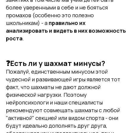
более уверенными в себе и не бояться
промахов (особенно это полезно
школьникам) - а
правильно их
анализировать и видеть в них возможность
роста
.
Главная
Оферта
Политика
Кейсы
конфиденциальности
Абонементы и акции
Разработка сайта
❓Есть ли у шахмат минусы?
Турниры
Пожалуй, единственным минусом этой
Приведи друга
Наверх
чудесной и развивающей игры является тот
Курс и тетради
факт, что шахматы не дают должной
физической нагрузки. Поэтому
ИП Симонов П.И.
*Instagram, продукт компании
Meta, которая признана
ИНН 772019579685
нейропсихологи и наши специалисты
экстремистской организацией
ОГРНИП
в России
313774602400881
рекомендуют совмещать шахматы с любой
"активной" секцией или видом спорта - они
будут идеально дополнять друг друга,